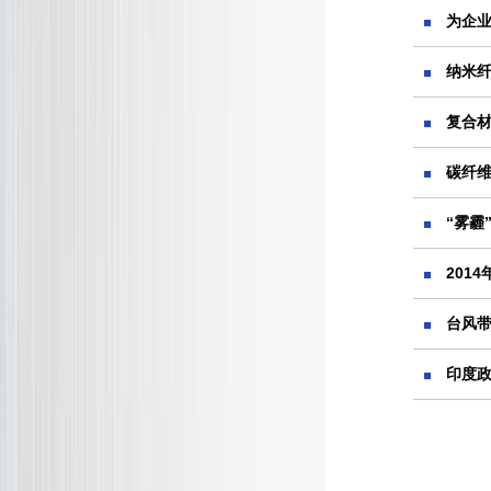
为企
纳米
复合
碳纤
“雾霾
201
台风
印度