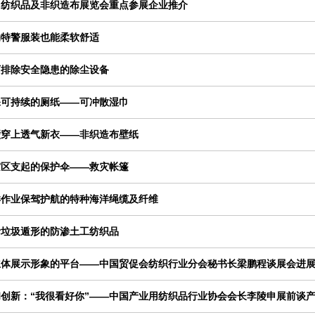
用纺织品及非织造布展览会重点参展企业推介
的特警服装也能柔软舒适
厂排除安全隐患的除尘设备
保可持续的厕纸——可冲散湿巾
壁穿上透气新衣——非织造布壁纸
灾区支起的保护伞——救灾帐篷
洋作业保驾护航的特种海洋绳缆及纤维
活垃圾遁形的防渗土工纺织品
立体展示形象的平台——中国贸促会纺织行业分会秘书长梁鹏程谈展会进
创新：“我很看好你”——中国产业用纺织品行业协会会长李陵申展前谈