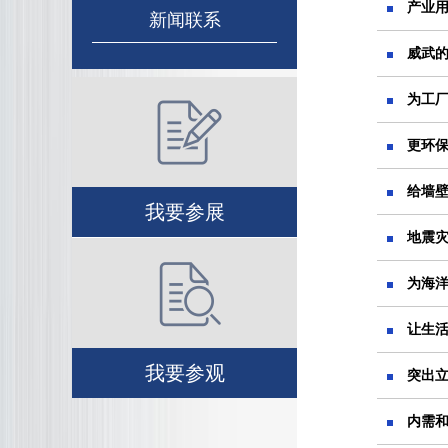
产业
新闻联系
威武
为工
更环
给墙
我要参展
地震
为海
让生
我要参观
突出
内需和